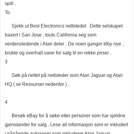
spill .
To
Sjekk ut Best Electronics nettstedet . Dette selskapet
basert i San Jose , touts California seg som
verdensledende i Atari deler . De noen ganger tilby nye ,
brukte og overhalt varer for salg til en rekke priser .
3
Søk på nettet på nettsteder som Atari Jaguar og Atari
HQ ( se Ressurser nedenfor ) .
4
Besøk eBay for å søke etter personer som har sjeldne
gjenstander for salg . Lese all informasjon som er inkludert
i pågående auksjoner som inkluderer Atari Jaguar