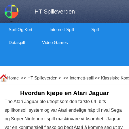
HT Spilleverden
Spill Og Kort
Internett-Spill
Spill
Dataspill
Video Games
Home >>
HT Spilleverden
> >>
Internett-spill
>>
Klassiske Konso
Hvordan kjøpe en Atari Jaguar
The Atari Jaguar ble utropt som den første 64 -bits
spillkonsoll system og var Atari endelige håp til rival Sega
og Super Nintendo i spill maskinvare virksomhet . Jaguar
var en kommersiell fiasko og bedt Atari å komme seg ut av