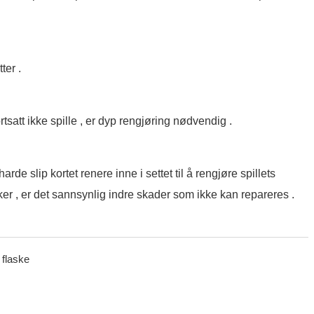
ter .
rtsatt ikke spille , er dyp rengjøring nødvendig .
rde slip kortet renere inne i settet til å rengjøre spillets
irker , er det sannsynlig indre skader som ikke kan repareres .
flaske