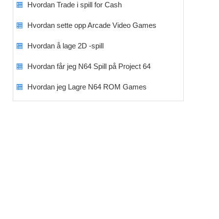
Hvordan Trade i spill for Cash
Hvordan sette opp Arcade Video Games
Hvordan å lage 2D -spill
Hvordan får jeg N64 Spill på Project 64
Hvordan jeg Lagre N64 ROM Games