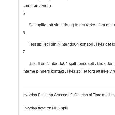
som nødvendig .
5
Sett spillet på sin side og la det tørke i fem minut
6
Test spillet i din Nintendo64 konsoll . Hvis det fo
7
Bestill en Nintendo64 spill rensesett . Bruk den ha
interne pinners kontakt . Hvis spillet fortsatt ikke v
Hvordan Bekjemp Ganondorf i Ocarina of Time med en 
Hvordan fikse en NES spill