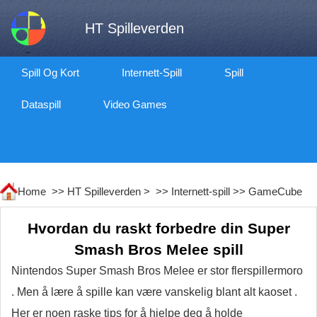
HT Spilleverden
Spill Og Kort
Internett-Spill
Spill
Dataspill
Video Games
Home >>
HT Spilleverden
> >>
Internett-spill
>>
GameCube
Hvordan du raskt forbedre din Super
Smash Bros Melee spill
Nintendos Super Smash Bros Melee er stor flerspillermoro
. Men å lære å spille kan være vanskelig blant alt kaoset .
Her er noen raske tips for å hjelpe deg å holde