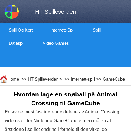
HT Spilleverden
Spill Og Kort
Internett-Spill
Spill
Dataspill
Video Games
Home >>
HT Spilleverden
> >>
Internett-spill
>>
GameCube
Hvordan lage en snøball på Animal
Crossing til GameCube
En av de mest fascinerende delene av Animal Crossing
video spill for Nintendo GameCube er den måten at
årstidene i spillet endring i forhold til den virkelige