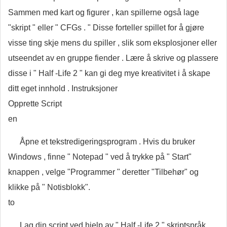
Sammen med kart og figurer , kan spillerne også lage
"skript " eller " CFGs . " Disse forteller spillet for å gjøre
visse ting skje mens du spiller , slik som eksplosjoner eller
utseendet av en gruppe fiender . Lære å skrive og plassere
disse i " Half -Life 2 " kan gi deg mye kreativitet i å skape
ditt eget innhold . Instruksjoner
Opprette Script
en
Åpne et tekstredigeringsprogram . Hvis du bruker
Windows , finne " Notepad " ved å trykke på " Start"
knappen , velge "Programmer " deretter "Tilbehør" og
klikke på " Notisblokk".
to
Lag din script ved hjelp av " Half -Life 2 " skriptspråk .