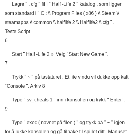
Lagre " . cfg " fil i " Half -Life 2 " katalog , som ligger
som standard i " C : \\ Program Files ( x86 ) \\ Steam \\
steamapps \\ common \\ halflife 2 \\ Halflife2 \\ cfg " .
Teste Script
6
Start " Half -Life 2 ». Velg "Start New Game ".
7
Trykk " ~ " på tastaturet . Et lite vindu vil dukke opp kalt
"Console ". Arkiv 8
Type " sv_cheats 1 " inn i konsollen og trykk " Enter".
9
Type " exec ( navnet på filen ) " og trykk på " ~ " igjen
for å lukke konsollen og gå tilbake til spillet ditt . Manuset