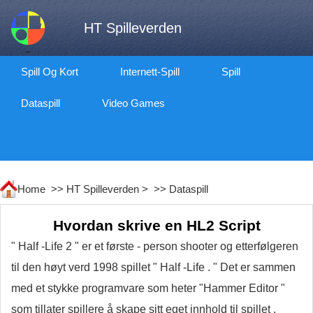
HT Spilleverden
Spill Og Kort
Internett-Spill
Spill
Dataspill
Video Games
Home >>
HT Spilleverden
> >>
Dataspill
Hvordan skrive en HL2 Script
" Half -Life 2 " er et første - person shooter og etterfølgeren
til den høyt verd 1998 spillet " Half -Life . " Det er sammen
med et stykke programvare som heter "Hammer Editor "
som tillater spillere å skape sitt eget innhold til spillet .