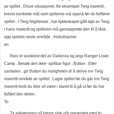
av spillet . Disse situasjoner, for eksempel Twig mareritt ,
krever konkrete mål som spillerne må oppnå før du fullfører
spillet . I Twig Nightmare , har kjøleskapet gått tapt av Twig
i hans mareritt og spilleren må gjenopprette den til å låse
opp spillets neste område . Instruksjoner
en
Reis til soutwest del av Darkovia og angi Ranger Lowe
Camp . Besøk den ikke- spillbar figur , Button . Etter
samtalen , gir Button du muligheten til å skrive inn Twig
mareritt område av spillet . Lagre spillet før du går inn Twig
mareritt fordi du ikke vil være i stand til å gå ut før du har
fullført den delen.
To
Ta avkjøringen på høyre side når presentert med to