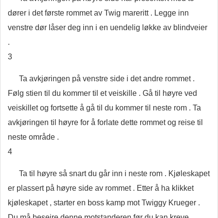
dører i det første rommet av Twig mareritt . Legge inn
venstre dør låser deg inn i en uendelig løkke av blindveier
.
3
Ta avkjøringen på venstre side i det andre rommet .
Følg stien til du kommer til et veiskille . Gå til høyre ved
veiskillet og fortsette å gå til du kommer til neste rom . Ta
avkjøringen til høyre for å forlate dette rommet og reise til
neste område .
4
Ta til høyre så snart du går inn i neste rom . Kjøleskapet
er plassert på høyre side av rommet . Etter å ha klikket
kjøleskapet , starter en boss kamp mot Twiggy Krueger .
Du må beseire denne motstanderen før du kan kreve